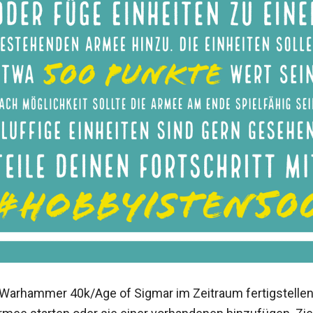
Warhammer 40k/Age of Sigmar im Zeitraum fertigstellen