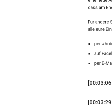
eine neue Ar
dass am En
Für andere 
alle eure E
per #hob
auf Face
per E-Ma
[00:03:0
[00:03:29