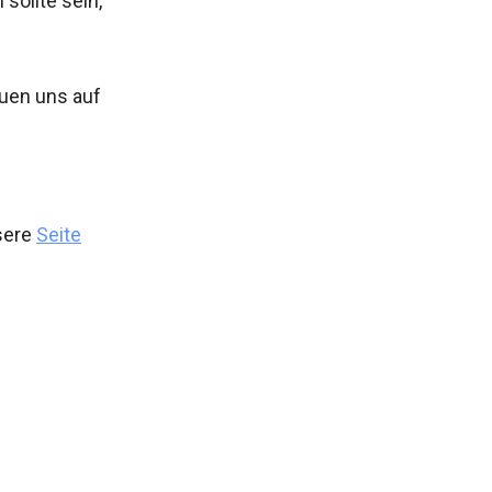
sollte sein,
uen uns auf
sere
Seite