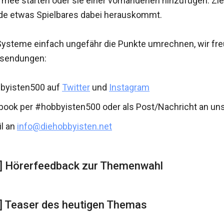
mee starten oder sie einer vorhandenen hinzufügen. Ziel 
de etwas Spielbares dabei herauskommt.
Systeme einfach ungefähr die Punkte umrechnen, wir fre
insendungen:
byisten500 auf
Twitter
und
Instagram
book per #hobbyisten500 oder als Post/Nachricht an un
il an
info@diehobbyisten.net
6] Hörerfeedback zur Themenwahl
] Teaser des heutigen Themas