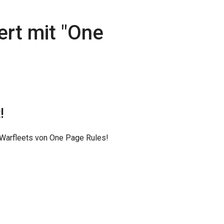
rt mit "
One
!
- Warfleets von One Page Rules!