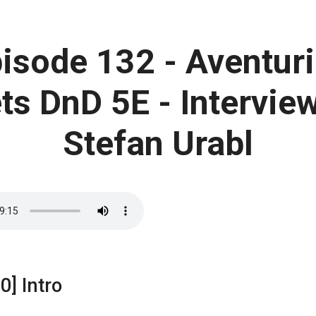
isode 132 - Aventur
s DnD 5E - Intervie
Stefan Urabl
0] Intro