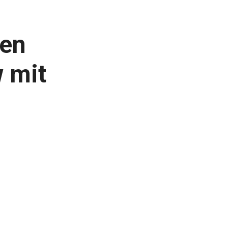
ien
w mit