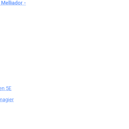
Melliador -
en 5E
magier