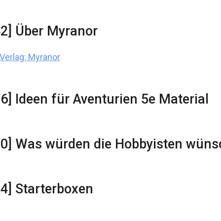
42] Über Myranor
Verlag: Myranor
36] Ideen für Aventurien 5e Material
20] Was würden die Hobbyisten wün
34] Starterboxen