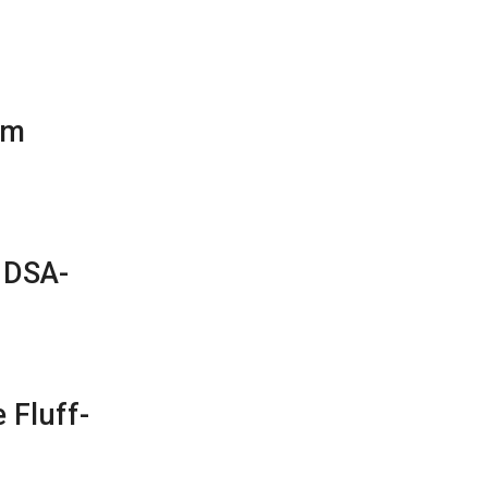
om
n DSA-
 Fluff-