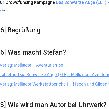
 zur Crowdfunding Kampagne
Das Schwarze Auge (ELF) - 
5E
.
16] Begrüßung
16] Was macht Stefan?
Verlag: Melliador – Aventurien 5e
bletop: Das Schwarze Auge (ELF) - Melliador - Aventuri
Verlag: Melliador Werkstattbericht 1 – Hexen und Gilden
03] Wie wird man Autor bei Uhrwerk?