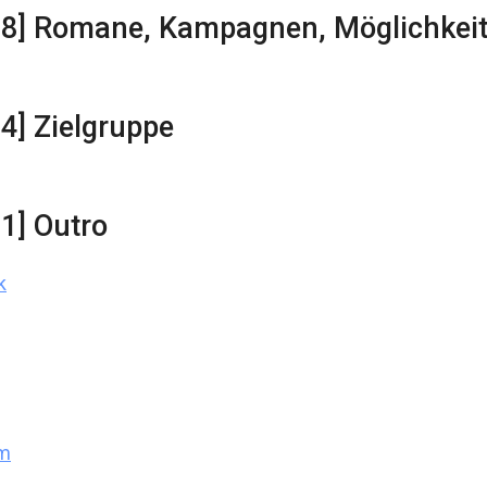
28] Romane, Kampagnen, Möglichkei
14] Zielgruppe
31] Outro
k
am