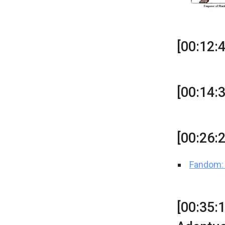
[00:12:
[00:14:
[00:26:
Fandom: 
[00:35: