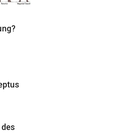
ung?
eptus
 des