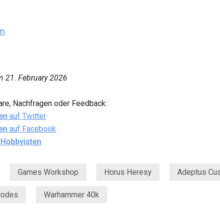
am
am
21. February 2026
re, Nachfragen oder Feedback:
en
auf Twitter
en
auf Facebook
 Hobbyisten
Games Workshop
Horus Heresy
Adeptus Cu
todes
Warhammer 40k