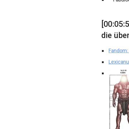
[00:05:
die übe
Fandom: 
Lexican