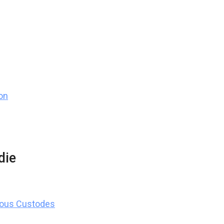
on
die
lous Custodes