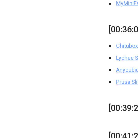
MyMiniFa
[00:36:
Chitubox
Lychee S
Anycubi
Prusa Sl
[00:39:
[00:41: