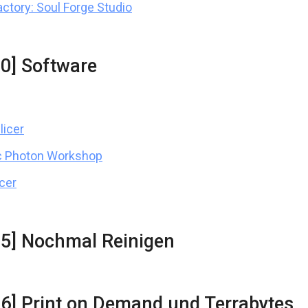
ctory: Soul Forge Studio
00] Software
licer
c Photon Workshop
icer
25] Nochmal Reinigen
26] Print on Demand und Terrabytes