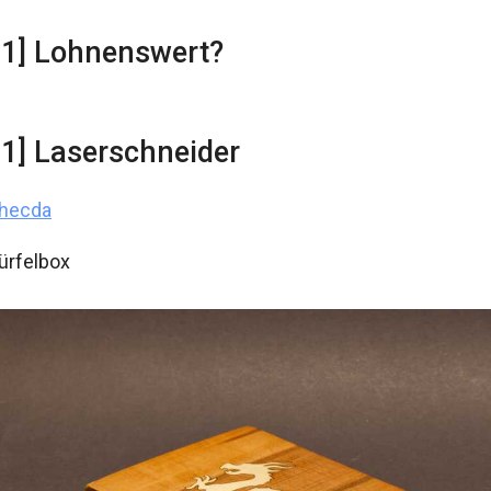
31] Lohnenswert?
11] Laserschneider
Phecda
ürfelbox