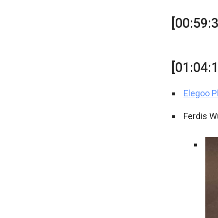
[00:59:
[01:04:
Elegoo 
Ferdis W