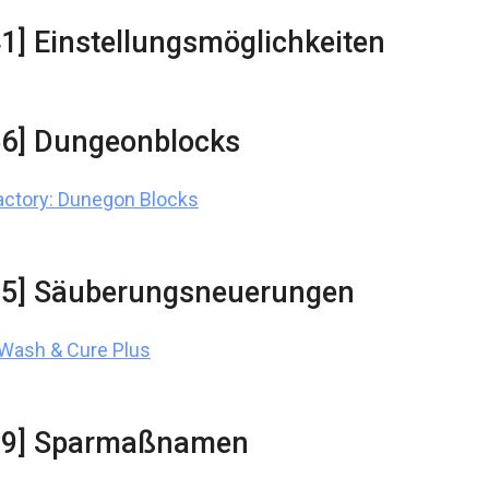
41] Einstellungsmöglichkeiten
56] Dungeonblocks
ctory: Dunegon Blocks
35] Säuberungsneuerungen
Wash & Cure Plus
:39] Sparmaßnamen