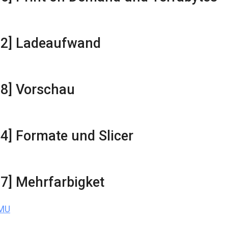
22] Ladeaufwand
38] Vorschau
14] Formate und Slicer
27] Mehrfarbigket
MU