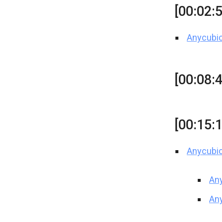
[00:02:5
Anycubic
[00:08:
[00:15:
Anycubic
An
An