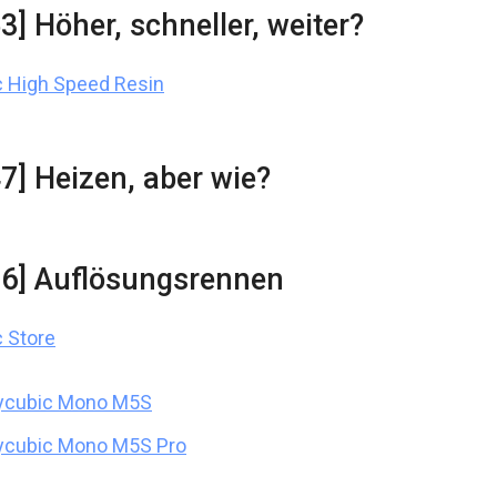
3] Höher, schneller, weiter?
 High Speed Resin
47] Heizen, aber wie?
16] Auflösungsrennen
 Store
ycubic Mono M5S
ycubic Mono M5S Pro