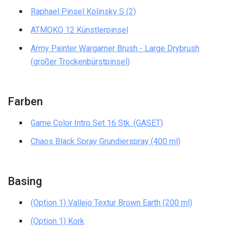
Raphael Pinsel Kolinsky S (2)
ATMOKO 12 Künstlerpinsel
Army Painter Wargamer Brush - Large Drybrush
(großer Trockenbürstpinsel)
Farben
Game Color Intro Set 16 Stk. (GASET)
Chaos Black Spray Grundierspray (400 ml)
Basing
(Option 1) Vallejo Textur Brown Earth (200 ml)
(Option 1) Kork