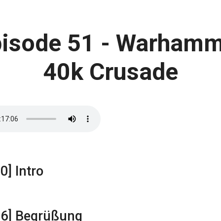
isode 51 - Warham
40k Crusade
0] Intro
16] Begrüßung